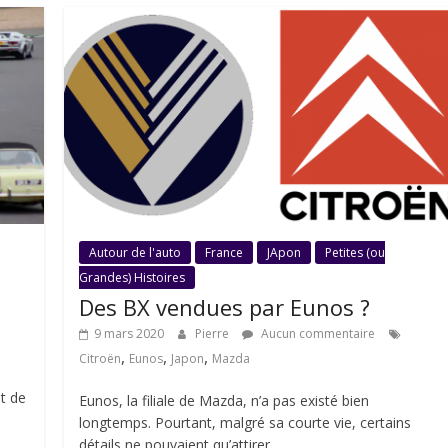
Autour de l'auto
France
JApon
Petites (ou
Grandes) Histoires
Des BX vendues par Eunos ?
9 mars 2020
Pierre
Aucun commentaire
,
,
,
Citroën
Eunos
Japon
Mazda
t de
Eunos, la filiale de Mazda, n’a pas existé bien
longtemps. Pourtant, malgré sa courte vie, certains
détails ne pouvaient qu’attirer