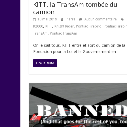
KITT, la TransAm tombée du
camion
10 mai 2019
Pierre
Aucun commentaire
,
,
,
,
K2000
KITT
Knight Rider
Pontiac Firebird
Pontiac Firebi
,
TransAm
Pontiac TransAm
On le sait tous, KITT entre et sort du camion de la
Fondation pour la Loi et le Gouvernement en
Lire la suite