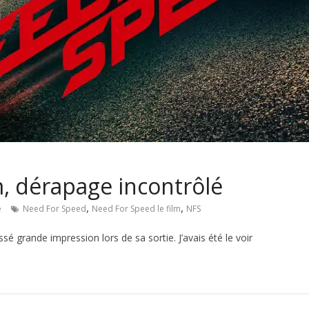
m, dérapage incontrôlé
,
,
e
Need For Speed
Need For Speed le film
NFS
é grande impression lors de sa sortie. J’avais été le voir