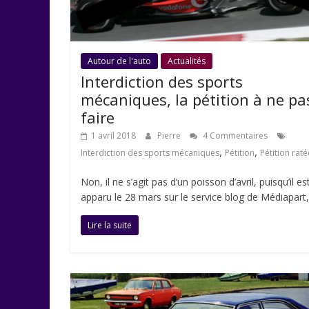
Autour de l'auto
Actualités
Interdiction des sports
mécaniques, la pétition à ne pa
faire
1 avril 2018
Pierre
4 Commentaires
,
,
Interdiction des sports mécaniques
Pétition
Pétition raté
Non, il ne s’agit pas d’un poisson d’avril, puisqu’il es
apparu le 28 mars sur le service blog de Médiapart,
Lire la suite