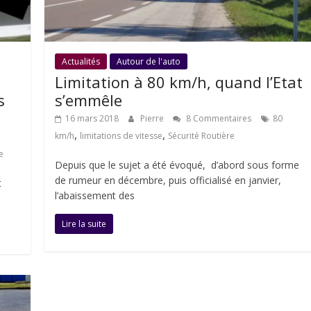
Actualités
Autour de l'auto
Limitation à 80 km/h, quand l’Etat
s
s’emmêle
16 mars 2018
Pierre
8 Commentaires
80
,
,
km/h
limitations de vitesse
Sécurité Routière
e
Depuis que le sujet a été évoqué, d’abord sous forme
de rumeur en décembre, puis officialisé en janvier,
t
l’abaissement des
Lire la suite