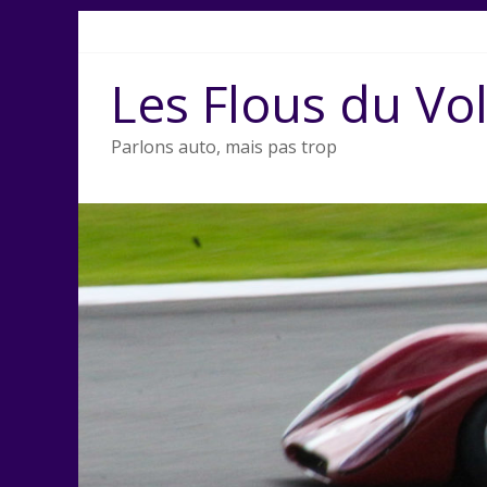
Passer
au
contenu
Les Flous du Vo
Parlons auto, mais pas trop