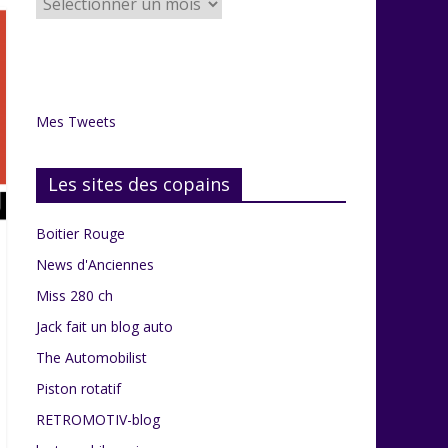
articles
du
grenier
Mes Tweets
Les sites des copains
Boitier Rouge
News d'Anciennes
Miss 280 ch
Jack fait un blog auto
The Automobilist
Piston rotatif
RETROMOTIV-blog