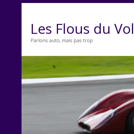
Passer
au
contenu
Les Flous du Vo
Parlons auto, mais pas trop