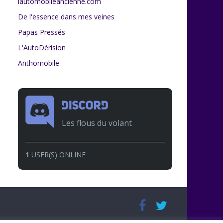
lautomobileancienne.com
De l'essence dans mes veines
Papas Pressés
L'AutoDérision
Anthomobile
Les flous du volant
1
USER(S) ONLINE