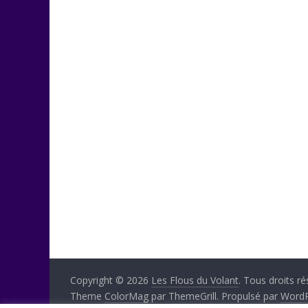
Copyright © 2026
Les Flous du Volant
. Tous droits ré
Theme
ColorMag
par ThemeGrill. Propulsé par
WordP