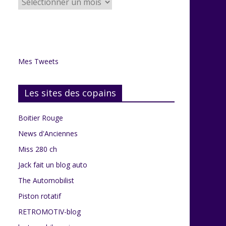
articles
du
grenier
Mes Tweets
Les sites des copains
Boitier Rouge
News d'Anciennes
Miss 280 ch
Jack fait un blog auto
The Automobilist
Piston rotatif
RETROMOTIV-blog