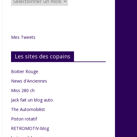
articles
du
grenier
Mes Tweets
Les sites des copains
Boitier Rouge
News d'Anciennes
Miss 280 ch
Jack fait un blog auto
The Automobilist
Piston rotatif
RETROMOTIV-blog