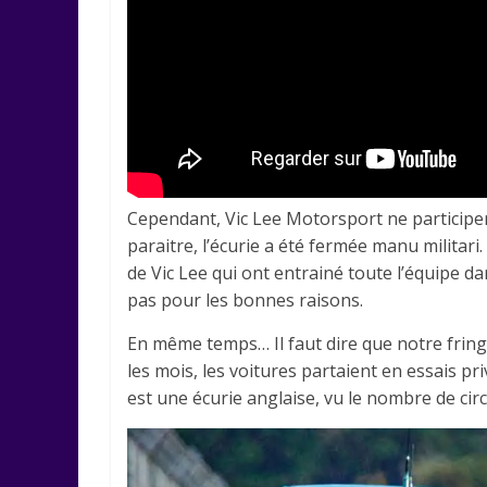
Cependant, Vic Lee Motorsport ne participer
paraitre, l’écurie a été fermée manu militari. 
de Vic Lee qui ont entrainé toute l’équipe d
pas pour les bonnes raisons.
En même temps… Il faut dire que notre fring
les mois, les voitures partaient en essais pri
est une écurie anglaise, vu le nombre de circu