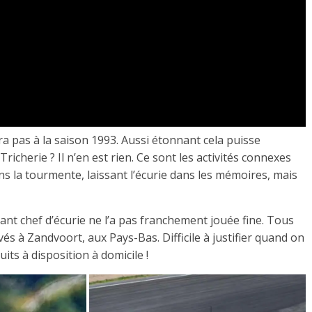
a pas à la saison 1993. Aussi étonnant cela puisse
Tricherie ? Il n’en est rien. Ce sont les activités connexes
ans la tourmente, laissant l’écurie dans les mémoires, mais
ant chef d’écurie ne l’a pas franchement jouée fine. Tous
vés à Zandvoort, aux Pays-Bas. Difficile à justifier quand on
its à disposition à domicile !