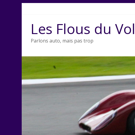
Passer
au
contenu
Les Flous du Vo
Parlons auto, mais pas trop