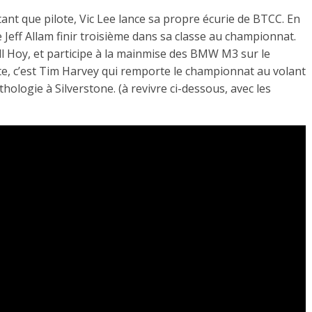
ant que pilote, Vic Lee lance sa propre écurie de BTCC. En
e Jeff Allam finir troisième dans sa classe au championnat.
Will Hoy, et participe à la mainmise des BMW M3 sur le
e, c’est Tim Harvey qui remporte le championnat au volant
hologie à Silverstone. (à revivre ci-dessous, avec les