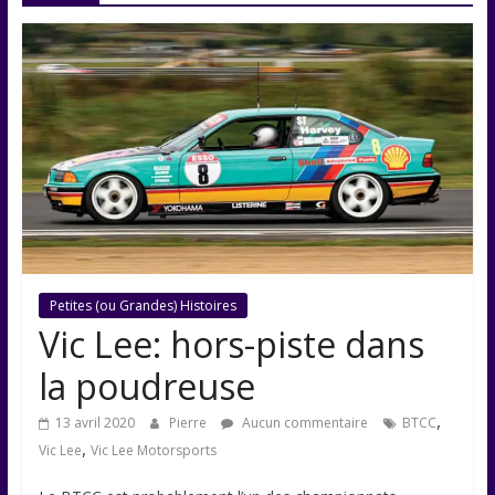
Petites (ou Grandes) Histoires
Vic Lee: hors-piste dans
la poudreuse
,
13 avril 2020
Pierre
Aucun commentaire
BTCC
,
Vic Lee
Vic Lee Motorsports