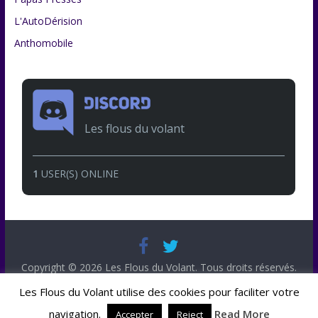
L'AutoDérision
Anthomobile
Les flous du volant
1
USER(S) ONLINE
Copyright © 2026
Les Flous du Volant
. Tous droits réservés.
Theme
ColorMag
par ThemeGrill. Propulsé par
WordPress
.
Les Flous du Volant utilise des cookies pour faciliter votre
navigation.
Read More
Accepter
Reject