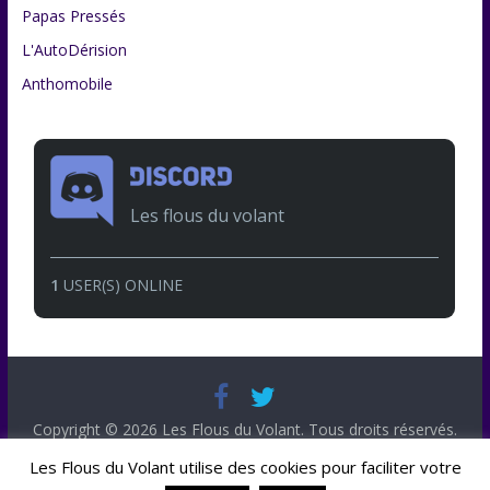
Papas Pressés
L'AutoDérision
Anthomobile
Les flous du volant
1
USER(S) ONLINE
Copyright © 2026
Les Flous du Volant
. Tous droits réservés.
Theme
ColorMag
par ThemeGrill. Propulsé par
WordPress
.
Les Flous du Volant utilise des cookies pour faciliter votre