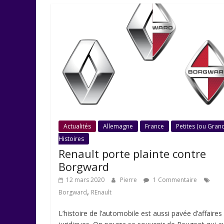
Actualités
Allemagne
France
Petites (ou Gran
Histoires
Renault porte plainte contre
Borgward
12 mars 2020
Pierre
1 Commentaire
,
Borgward
REnault
L’histoire de l’automobile est aussi pavée d’affaires