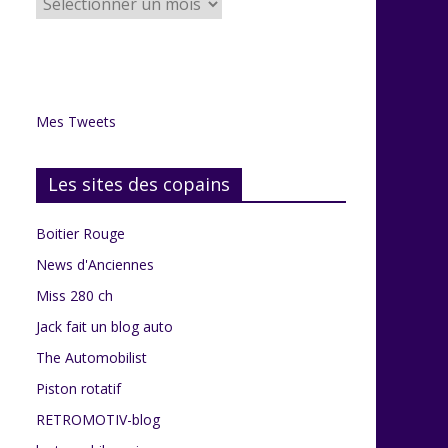
articles
du
grenier
Mes Tweets
Les sites des copains
Boitier Rouge
News d'Anciennes
Miss 280 ch
Jack fait un blog auto
The Automobilist
Piston rotatif
RETROMOTIV-blog