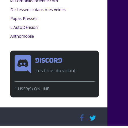
lautomobileancienne.com
De l'essence dans mes veines
Papas Pressés
L'AutoDérision
Anthomobile
Les flous du volant
1
USER(S) ONLINE