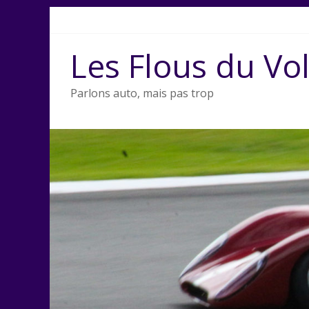
Passer
au
contenu
Les Flous du Vo
Parlons auto, mais pas trop