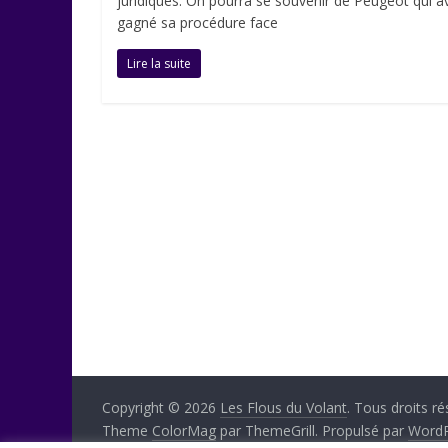
juridiques. On pourra se souvenir de Peugeot qui av
gagné sa procédure face
Lire la suite
Copyright © 2026
Les Flous du Volant
. Tous droits ré
Theme
ColorMag
par ThemeGrill. Propulsé par
WordP